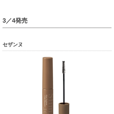
3／4発売
セザンヌ