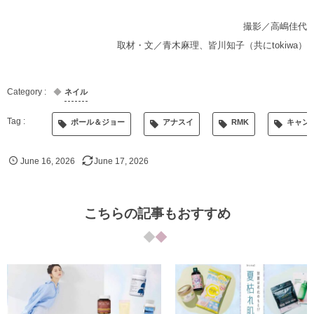
撮影／高嶋佳代
取材・文／青木麻理、皆川知子（共にtokiwa）
ネイル
ポール＆ジョー
アナスイ
RMK
キャン
June
16
,
2026
June
17
,
2026
こちらの記事もおすすめ