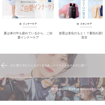
インナーケア
スキンケア
夏は体の中も疲れているから…ご自
放置は老化のもと！？夏枯れ肌ST
愛インナーケア
宣言
ひと塗りでビジュ上げ！キラめくハイライト＆チークに恋♡
PK shampoo【Pick up Interview】