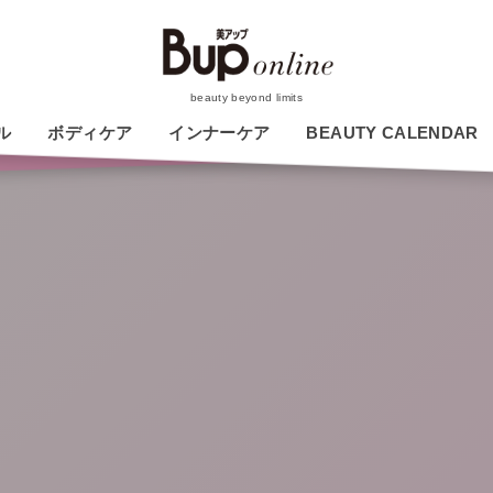
beauty beyond limits
ル
ボディケア
インナーケア
BEAUTY CALENDAR
今月の新作コスメひと
足お先に試しちゃいま
す！