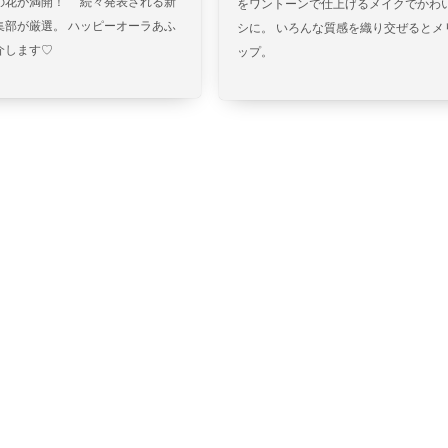
の花が満開！ 続々発表される新
をワントーンで仕上げるメイクでかわ
集部が厳選。 ハッピーオーラあふ
シに。 いろんな質感を織り交ぜるとメ
介します♡
ップ。