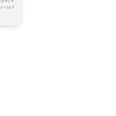
いさマシマ
リハリもア