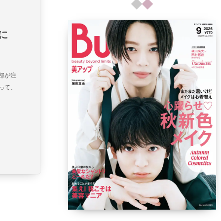
に
部が注
って、