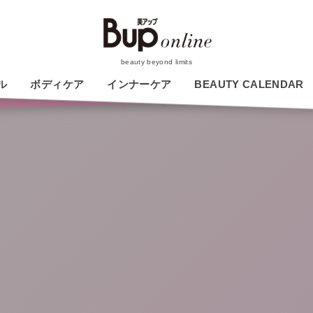
beauty beyond limits
ル
ボディケア
インナーケア
BEAUTY CALENDAR
今月の新作コスメひと
足お先に試しちゃいま
す！