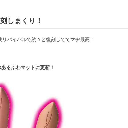
復刻しまくり！
成リバイバルで続々と復刻しててマヂ最高！
のあるふわマットに更新！