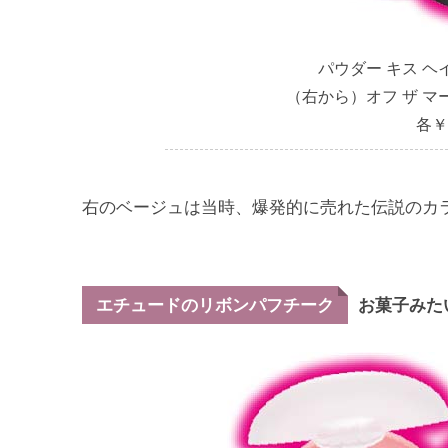
パウダー キス ヘ
（右から）オフ ザ マ
各￥
右のベージュは当時、爆発的に売れた伝説のカ
お菓子みた
エチュードのリボンパフチーク