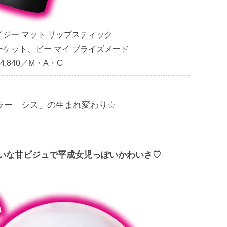
イジー マット リップスティック
ーケット、ビー マイ ブライズメード
4,840／M・A・C
ラー「シス」の生まれ変わり☆
いな甘ビジュで平成女児っぽいかわいさ♡