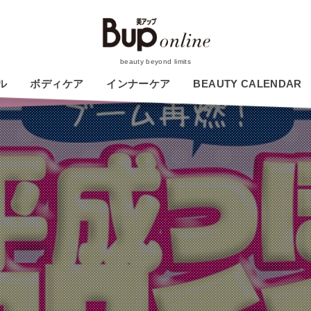
beauty beyond limits
ル
ボディケア
インナーケア
BEAUTY CALENDAR
今月の新作コスメひと
足お先に試しちゃいま
す！